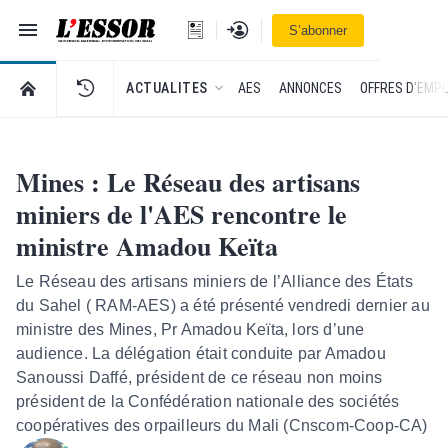
Navigation
Se connecter
S’abonner
L'Essor - retour à la une
RETOUR À LA PAGE D’ACCUEIL DE L'ESSOR
ACTUALITES
AES
ANNONCES
OFFRES D'EMPL
Mines : Le Réseau des artisans
miniers de l'AES rencontre le
ministre Amadou Keïta
Le Réseau des artisans miniers de l’Alliance des États
du Sahel ( RAM-AES) a été présenté vendredi dernier au
ministre des Mines, Pr Amadou Keïta, lors d’une
audience. La délégation était conduite par Amadou
Sanoussi Daffé, président de ce réseau non moins
président de la Confédération nationale des sociétés
coopératives des orpailleurs du Mali (Cnscom-Coop-CA)