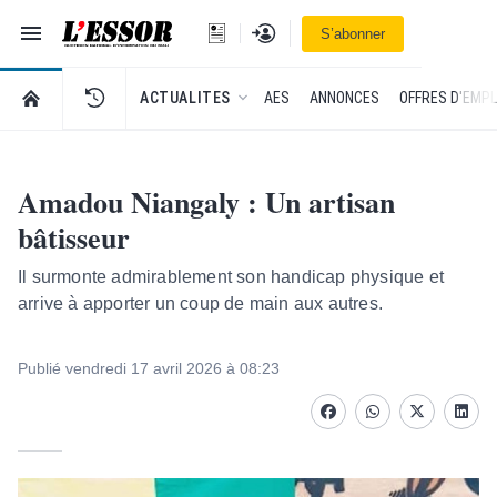
Navigation
Se connecter
S’abonner
L'Essor - retour à la une
RETOUR À LA PAGE D’ACCUEIL DE L'ESSOR
ACTUALITES
AES
ANNONCES
OFFRES D'EMPL
Amadou Niangaly : Un artisan
bâtisseur
Il surmonte admirablement son handicap physique et
arrive à apporter un coup de main aux autres.
Publié vendredi 17 avril 2026 à 08:23
Facebook
whatsapp
Twitter
Linke