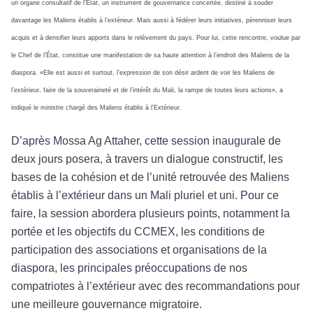
un organe consultatif de l’État, un instrument de gouvernance concertée, destiné à souder
davantage les Maliens établis à l’extérieur. Mais aussi à fédérer leurs initiatives, pérenniser leurs
acquis et à densifier leurs apports dans le relèvement du pays. Pour lui, cette rencontre, voulue par
le Chef de l’État, constitue une manifestation de sa haute attention à l’endroit des Maliens de la
diaspora. «Elle est aussi et surtout, l’expression de son désir ardent de voir les Maliens de
l’extérieur, faire de la souveraineté et de l’intérêt du Mali, la rampe de toutes leurs actions», a
indiqué le ministre chargé des Maliens établis à l’Extérieur.
D’après Mossa Ag Attaher, cette session inaugurale de
deux jours posera, à travers un dialogue constructif, les
bases de la cohésion et de l’unité retrouvée des Maliens
établis à l’extérieur dans un Mali pluriel et uni. Pour ce
faire, la session abordera plusieurs points, notamment la
portée et les objectifs du CCMEX, les conditions de
participation des associations et organisations de la
diaspora, les principales préoccupations de nos
compatriotes à l’extérieur avec des recommandations pour
une meilleure gouvernance migratoire.