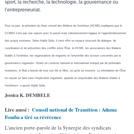
sport, la recherche, la technologie, la gouvernance ou
l’entrepreneuriat.
Pour sa part, le président du Haut conseil des Maliens de l’extérieur (HCME) expliquera que le
CCMEX n’est pas une rupture avec le passé mais l’aboutissement logique et l’approfondissement
des acquis existants. Selon Habib Sylla, il vient offrir un espace structuré de dialogue, de
coordination et de prévention des conflits entre l’État, le HCME, les associations des Maliens
établis à l’extérieur, les organisations de migrants et l’ensemble des acteurs concernés par la
gouvernance migratoire. «Dans un contexte national et international marqué par de profondes
mutations, le Mali a besoin de tous ses fils et filles, où qu’ils se trouvent. La refondation de l’État
ne saurait se faire sans l’implication organisée, apaisée et responsable des Maliens établis à
l’extérieur», a ajouté Habib Sylla.
Jessica K. DEMBELE
Lire aussi :
Conseil national de Transition : Adama
Fomba a tiré sa révérence
L'ancien porte-parole de la Synergie des syndicats