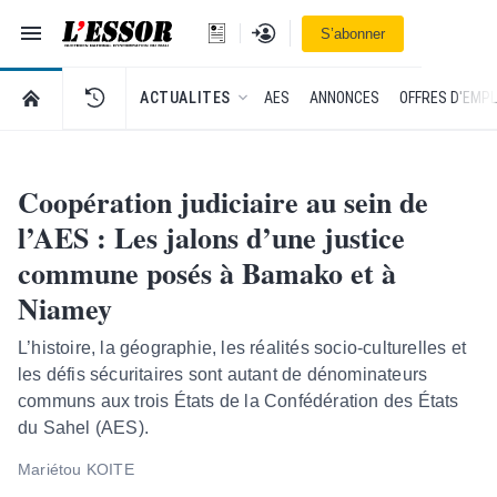
Navigation
Se connecter
S’abonner
L'Essor - retour à la une
RETOUR À LA PAGE D’ACCUEIL DE L'ESSOR
ACTUALITES
AES
ANNONCES
OFFRES D'EMPL
Coopération judiciaire au sein de
l’AES : Les jalons d’une justice
commune posés à Bamako et à
Niamey
L’histoire, la géographie, les réalités socio-culturelles et
les défis sécuritaires sont autant de dénominateurs
communs aux trois États de la Confédération des États
du Sahel (AES).
Mariétou KOITE