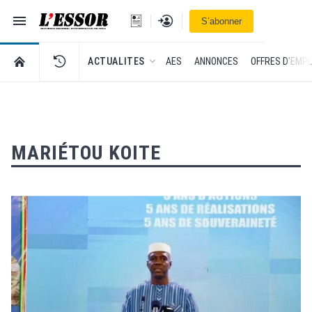
Navigation
Se connecter
S’abonner
L'Essor - retour à la une
RETOUR À LA PAGE D’ACCUEIL DE L'ESSOR
ACTUALITES
AES
ANNONCES
OFFRES D'EMPL
MARIÉTOU KOITE