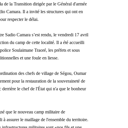
nda de la Transition dirigée par le Général d'armée
o Camara. Il a invité les structures qui ont en
ur respecter le délai.
tre Sadio Camara s’est rendu, le vendredi 17 avril
on du camp de cette localité. Il a été accueilli
olice Soulaimane Traoré, les préfets et sous
ditionnelles et une foule en liesse.
oordination des chefs de village de Ségou, Oumar
ement pour la restauration de la souveraineté de
c derrière le chef de l'État qui n'a que le bonheur
é que le nouveau camp militaire de
 à assurer le maillage de l'ensemble du territoire.
 infrastructures militaires sont «nos fils et une