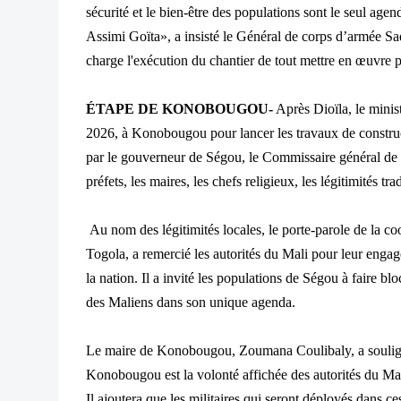
sécurité et le bien-être des populations sont le seul age
Assimi Goïta», a insisté le Général de corps d’armée Sadi
charge l'exécution du chantier de tout mettre en œuvre po
ÉTAPE DE KONOBOUGOU-
Après Dioïla, le minis
2026, à Konobougou pour lancer les travaux de constructi
par le gouverneur de Ségou, le Commissaire général de p
préfets, les maires, les chefs religieux, les légitimités tra
Au nom des légitimités locales, le porte-parole de la c
Togola, a remercié les autorités du Mali pour leur engag
la nation. Il a invité les populations de Ségou à faire blo
des Maliens dans son unique agenda.
Le maire de Konobougou, Zoumana Coulibaly, a soulign
Konobougou est la volonté affichée des autorités du Mali
Il ajoutera que les militaires qui seront déployés dans ces