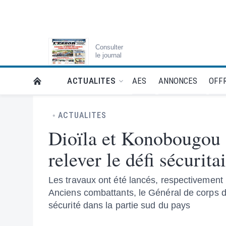
Consulter
le journal
AES
ANNONCES
OFFR
ACTUALITES
RETOUR À LA PAGE D’ACCUEIL DE L'ESSOR
ACTUALITES
Dioïla et Konobougou :
relever le défi sécurita
Les travaux ont été lancés, respectivement le
Anciens combattants, le Général de corps d'
sécurité dans la partie sud du pays