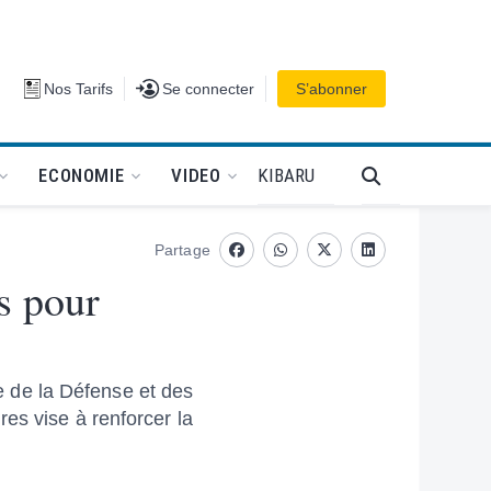
Se connecter
Nos Tarifs
Se connecter
S’abonner
PODCAT
KIBARU
ECONOMIE
VIDEO
Partage
Facebook
whatsapp
Twitter
Linkedin
s pour
re de la Défense et des
es vise à renforcer la