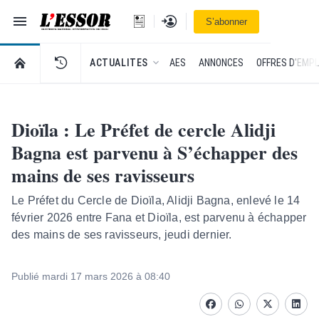
Navigation
Se connecter
S’abonner
L'Essor - retour à la une
RETOUR À LA PAGE D’ACCUEIL DE L'ESSOR
ACTUALITES
AES
ANNONCES
OFFRES D'EMPL
Dioïla : Le Préfet de cercle Alidji
Bagna est parvenu à S’échapper des
mains de ses ravisseurs
Le Préfet du Cercle de Dioïla, Alidji Bagna, enlevé le 14
février 2026 entre Fana et Dioïla, est parvenu à échapper
des mains de ses ravisseurs, jeudi dernier.
Publié mardi 17 mars 2026 à 08:40
Facebook
whatsapp
Twitter
Linke