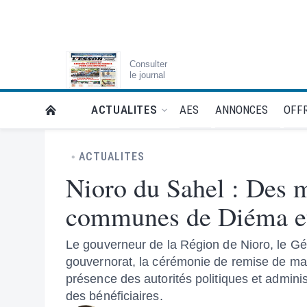
Consulter
le journal
AES
ANNONCES
OFFR
ACTUALITES
RETOUR À LA PAGE D’ACCUEIL DE L'ESSOR
ACTUALITES
Nioro du Sahel : Des m
communes de Diéma e
Le gouverneur de la Région de Nioro, le Gén
gouvernorat, la cérémonie de remise de ma
présence des autorités politiques et adminis
des bénéficiaires.