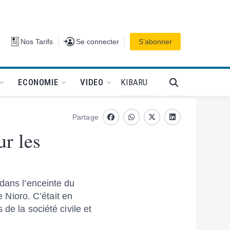
Se connecter
Nos Tarifs
Se connecter
S’abonner
PODCAT
KIBARU
ECONOMIE
VIDEO
Partage
Facebook
whatsapp
Twitter
Linkedin
ur les
 dans l’enceinte du
Nioro. C’était en
de la société civile et