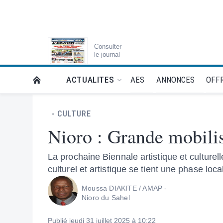
Consulter
le journal
AES
ANNONCES
OFFR
ACTUALITES
RETOUR À LA PAGE D’ACCUEIL DE L'ESSOR
CULTURE
Nioro : Grande mobilisa
La prochaine Biennale artistique et cultur
culturel et artistique se tient une phase loca
Moussa DIAKITE / AMAP -
Nioro du Sahel
Publié jeudi 31 juillet 2025 à 10:22