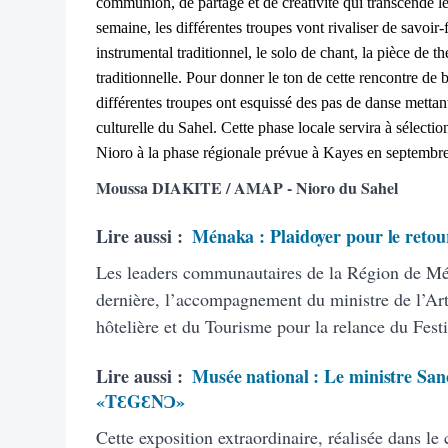
communion, de partage et de créativité qui transcende le
semaine, les différentes troupes vont rivaliser de savoi
instrumental traditionnel, le solo de chant, la pièce de t
traditionnelle. Pour donner le ton de cette rencontre de b
différentes troupes ont esquissé des pas de danse mettant 
culturelle du Sahel. Cette phase locale servira à sélectio
Nioro à la phase régionale prévue à Kayes en septembre
Moussa DIAKITE / AMAP - Nioro du Sahel
Lire aussi :
Ménaka : Plaidoyer pour le retou
Les leaders communautaires de la Région de Mén
dernière, l’accompagnement du ministre de l’Arti
hôtelière et du Tourisme pour la relance du Fest
Lire aussi :
Musée national : Le ministre San
«TƐGƐNƆ»
Cette exposition extraordinaire, réalisée dans le