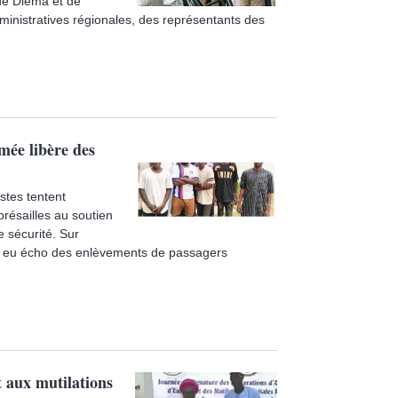
de Diéma et de
dministratives régionales, des représentants des
mée libère des
stes tentent
présailles au soutien
 sécurité. Sur
ons eu écho des enlèvements de passagers
 aux mutilations