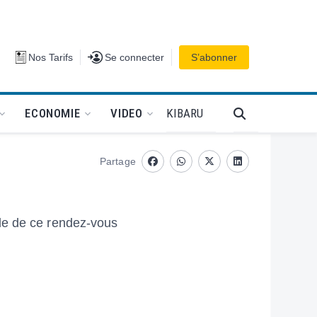
Se connecter
Nos Tarifs
Se connecter
S’abonner
PODCAT
KIBARU
ECONOMIE
VIDEO
Partage
Facebook
whatsapp
Twitter
Linkedin
de de ce rendez-vous