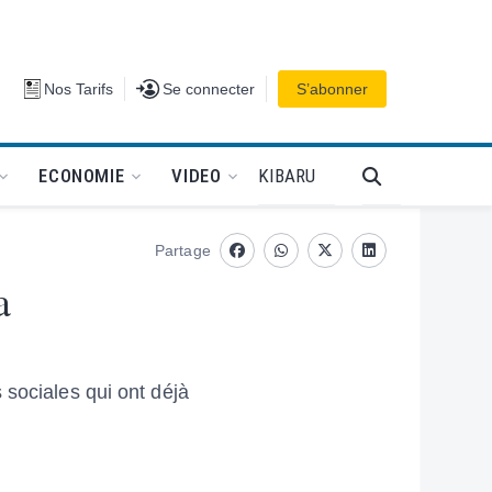
Se connecter
Nos Tarifs
Se connecter
S’abonner
PODCAT
KIBARU
ECONOMIE
VIDEO
Partage
Facebook
whatsapp
Twitter
Linkedin
a
 sociales qui ont déjà