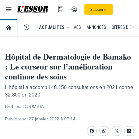
Navigation
Se connecter
S’abonner
L'Essor - retour à la une
RETOUR À LA PAGE D’ACCUEIL DE L'ESSOR
ACTUALITES
AES
ANNONCES
OFFRES D'EMPL
Hôpital de Dermatologie de Bamako
: Le curseur sur l’amélioration
continue des soins
L’hôpital a accompli 48.150 consultations en 2021 contre
32.800 en 2020
Brehima DOUMBIA
Publié jeudi 27 janvier 2022 à 07:14
Facebook
whatsapp
Twitter
Linke