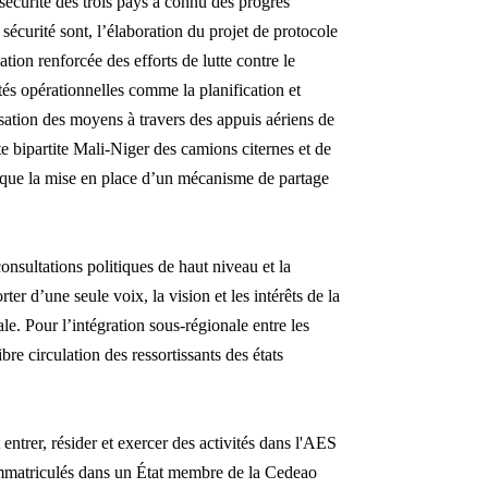
 sécurité des trois pays a connu des progrès
t sécurité sont, l’élaboration du projet de protocole
nation renforcée des efforts de lutte contre le
tés opérationnelles comme la planification et
isation des moyens à travers des appuis aériens de
te bipartite Mali-Niger des camions citernes et de
si que la mise en place d’un mécanisme de partage
onsultations politiques de haut niveau et la
rter d’une seule voix, la vision et les intérêts de la
ale.
Pour l’intégration sous-régionale entre les
ibre circulation des ressortissants des états
 entrer, résider et exercer des activités dans l'AES
immatriculés dans un État membre de la Cedeao