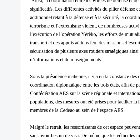
Ainsi, la coordination entre les Forces de défense et de
significatifs. Les différentes activités du pilier défense e
additionnel relatif à la défense et à la sécurité, la coordi
terrorisme et l’extrémisme violent, de nombreuses activi
l’exécution de l’opération Yèrèko, les efforts de mutual
transport et des appuis aériens feu, des missions d’escor
sécurisation de plusieurs axes routiers stratégiques ain
d’informations et de renseignements.
Sous la présidence malienne, il y a eu la constance des c
coordination diplomatique entre les trois états, afin de po
Confédération AES sur la scène régionale et internation
populations, des mesures ont été prises pour faciliter la l
membres de la Cedeao au sein de l’espace AES.
Malgré le retrait, les ressortissants de cet espace peuvent
sans avoir besoin de visa. De même que les véhicules 