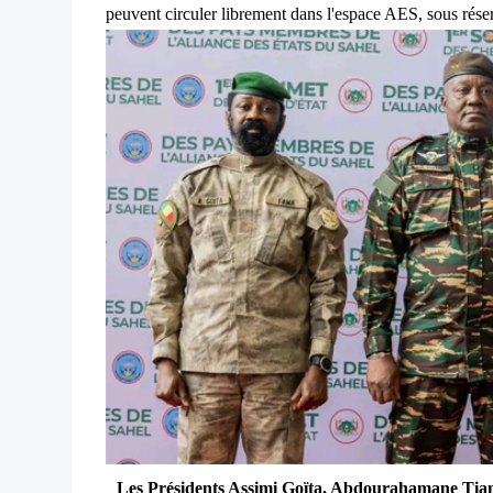
peuvent circuler librement dans l'espace AES, sous rése
Les Présidents Assimi Goïta, Abdourahamane Tian