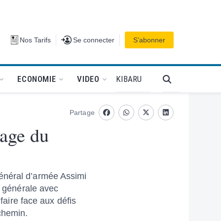
Se connecter
Nos Tarifs
Se connecter
S’abonner
PODCAT
KIBARU
ECONOMIE
VIDEO
Partage
Facebook
whatsapp
Twitter
Linkedin
tage du
Général d’armée Assimi
n générale avec
faire face aux défis
chemin.