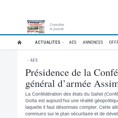
Consulter
le journal
AES
ANNONCES
OFFR
ACTUALITES
RETOUR À LA PAGE D’ACCUEIL DE L'ESSOR
AES
Présidence de la Confé
général d’armée Assim
La Confédération des états du Sahel (Confé
Goïta est aujourd’hui une réalité géopolitiq
laquelle il faut désormais compter. Cette all
communs sur le plan sécuritaire et de déve