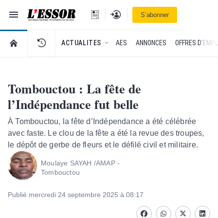
Navigation
Se connecter
S’abonner
L'Essor - retour à la une
RETOUR À LA PAGE D’ACCUEIL DE L'ESSOR
ACTUALITES
AES
ANNONCES
OFFRES D'EMPL
Tombouctou : La fête de
l’Indépendance fut belle
À Tombouctou, la fête d’Indépendance a été célébrée
avec faste. Le clou de la fête a été la revue des troupes,
le dépôt de gerbe de fleurs et le défilé civil et militaire.
Moulaye SAYAH /AMAP -
Tombouctou
Publié mercredi 24 septembre 2025 à 08:17